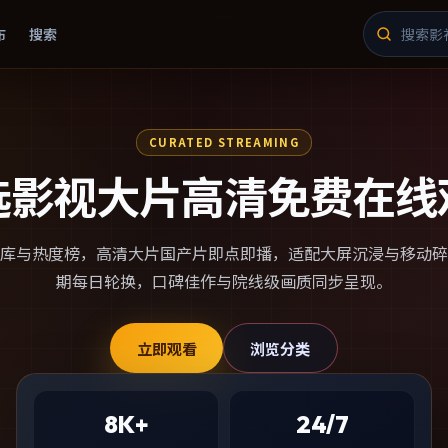
布
搜索
CURATED STREAMING
选影视大片高清免费在线
库与热度榜，
高清大片国产片
即点即播，适配大屏沉浸与移动碎
期每日轮换，口碑佳作与院线级画质同步呈现。
立即观看
浏览分类
8K+
24/7