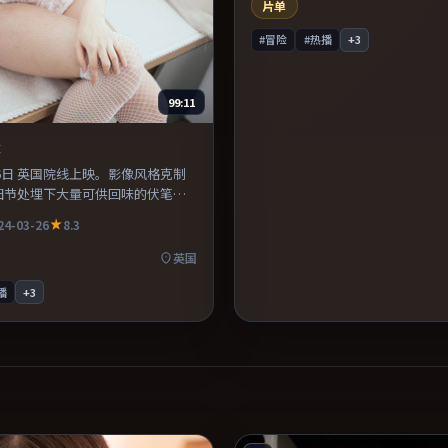
口碑潜力不俗。
片单
#冒险
#热播
+
3
99:11
逢
月26日 英国院线上映。影像风格克制
细节处埋下大量可供回味的伏笔。
道还原年代氛围，为人物动机提供
24-03-26
8.3
适合喜欢现实主义题材的观众，情
。
英国
播
+
3