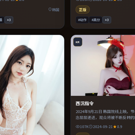
体完成度较高，适合周末一口气看
易沉浸其中。既有类型片爽感，也
达，口碑潜力不俗。
韩国
正版
播
+
3
#动作
#高分
+
3
KR
西沉指令
2024年9月21日 韩国院线上映。
念层层递进，观众将被不断反转的
配乐与声场设计突出环境质感，使
107K
2024-09-21
8.9
浸其中。既有类型片爽感，也保留