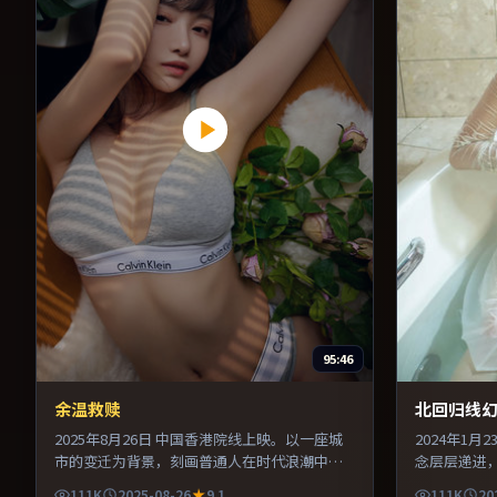
95:46
余温救赎
北回归线
2025年8月26日 中国香港院线上映。以一座城
2024年1
市的变迁为背景，刻画普通人在时代浪潮中的
念层层递进
抉择。美术与服化道还原年代氛围，为人物动
剪辑利落，
111K
2025-08-26
9.1
111K
20