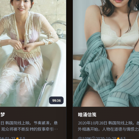
99:36
幻梦
暗涌信笺
月23日 韩国院线上映。节奏紧凑，悬
2020年10月28日 韩国院线上映
，观众将被不断反转的叙事牵引。
外相遇开始，人物在道德与情感之
信息密度高，适合喜欢烧脑与推理
扯。配乐与声场设计突出环境质感
24-01-23
8.0
109K
2020-10-28
6.5