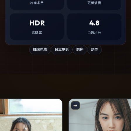
片库条目
更新节奏
HDR
4.8
高码率
口碑均分
韩国电影
日本电影
韩剧
动作
KR