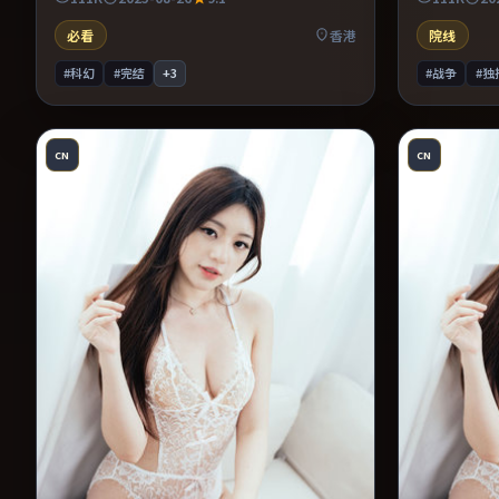
机提供可信支撑。整体完成度较高，适合周末
的观众。整
一口气看完。
完。
必看
香港
院线
#科幻
#完结
+
3
#战争
#独
CN
CN