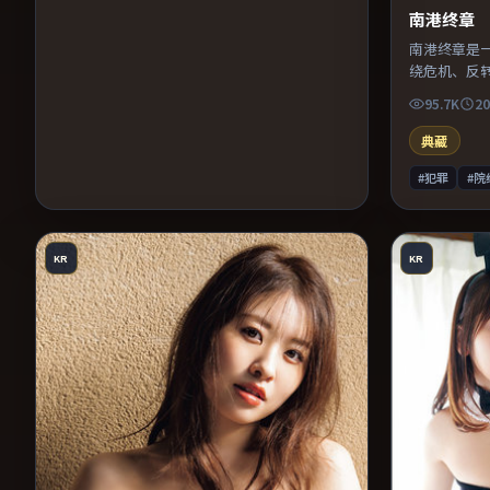
南港终章
南港终章是
绕危机、反
凑，值得推
95.7K
20
典藏
#犯罪
#院
KR
KR