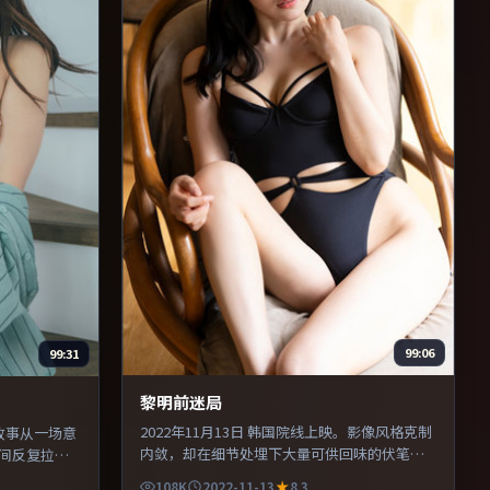
99:06
99:31
黎明前迷局
2022年11月13日 韩国院线上映。影像风格克制
。故事从一场意
内敛，却在细节处埋下大量可供回味的伏笔。
间反复拉
主演之间的化学反应自然可信，对手戏张力贯
，使观众更
108K
2022-11-13
8.3