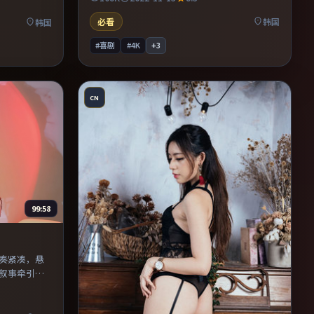
穿全片。既有类型片爽感，也保留作者表达，
保留作者表
口碑潜力不俗。
必看
韩国
韩国
#喜剧
#4K
+
3
CN
99:58
节奏紧凑，悬
叙事牵引。
观众更易沉
作者表达，