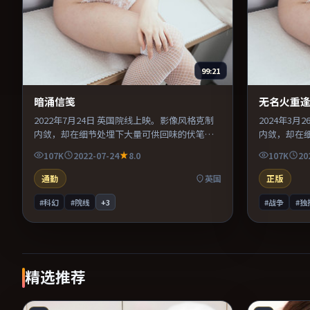
99:21
暗涌信笺
无名火重
2022年7月24日 英国院线上映。影像风格克制
2024年3
内敛，却在细节处埋下大量可供回味的伏笔。
内敛，却在
配乐与声场设计突出环境质感，使观众更易沉
美术与服化
107K
2022-07-24
8.0
107K
20
浸其中。整体完成度较高，适合周末一口气看
可信支撑。
完。
绪后劲较足
通勤
英国
正版
#科幻
#院线
+
3
#战争
#独
精选推荐