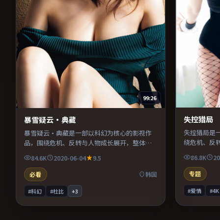
99:26
失控猎局
暴雪疑云·典藏
失控猎局是
暴雪疑云·典藏是一部以科幻为核心的影视作
绕危机、反
品，围绕危机、反转与人物成长展开，整体节
凑，值得推
奏紧凑，值得推荐观看。
86.8K
20
84.6K
2020-06-04
9.5
专题
必看
韩国
#爱情
#4K
#科幻
#杜比
+
3