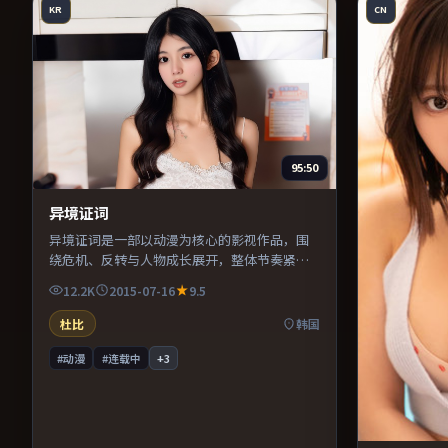
KR
CN
95:50
异境证词
异境证词是一部以动漫为核心的影视作品，围
绕危机、反转与人物成长展开，整体节奏紧
凑，值得推荐观看。
12.2K
2015-07-16
9.5
杜比
韩国
#动漫
#连载中
+
3