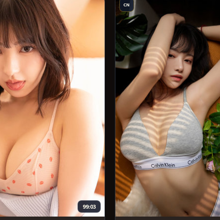
CN
99:03