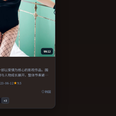
99:12
一部以爱情为核心的影视作品，围
转与人物成长展开，整体节奏紧
荐观看。
23-06-12
9.5
韩国
+
3