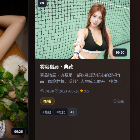
CN
99:20
雾岛猎局·典藏
雾岛猎局·典藏是一部以悬疑为核心的影视作
品，围绕危机、反转与人物成长展开，整体节
奏紧凑，值得推荐观看。
84.3K
2021-06-16
9.5
热播
英国
#悬疑
#杜比
+
3
99:26