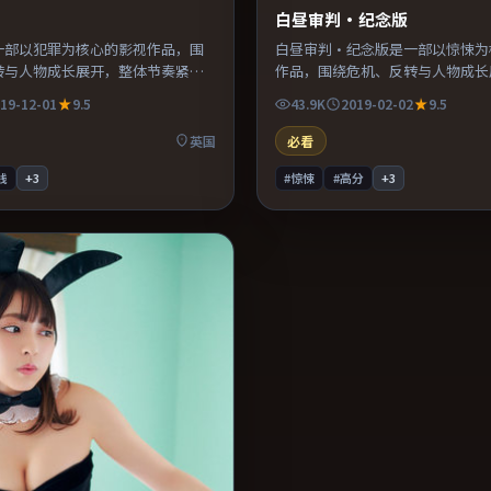
白昼审判·纪念版
一部以犯罪为核心的影视作品，围
白昼审判·纪念版是一部以惊悚为
转与人物成长展开，整体节奏紧
作品，围绕危机、反转与人物成长
荐观看。
节奏紧凑，值得推荐观看。
19-12-01
9.5
43.9K
2019-02-02
9.5
英国
必看
线
+
3
#惊悚
#高分
+
3