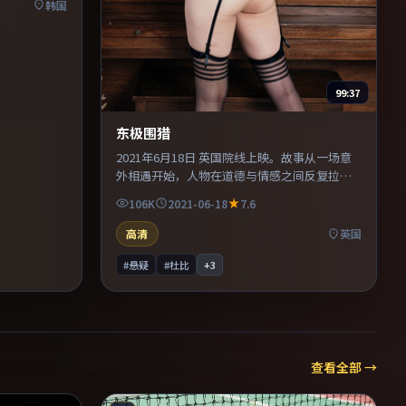
韩国
99:37
东极围猎
2021年6月18日 英国院线上映。故事从一场意
外相遇开始，人物在道德与情感之间反复拉
扯。主演之间的化学反应自然可信，对手戏张
106K
2021-06-18
7.6
力贯穿全片。推荐给偏爱群像戏与命运母题的
影迷。
高清
英国
#悬疑
#杜比
+
3
查看全部 →